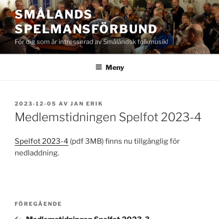
Hoppa
SMÅLANDS
till
SPELMANSFÖRBUND
innehåll
För dig som är intresserad av Småländsk folkmusik!
Meny
PUBLICERAT
2023-12-05
AV
JAN ERIK
Medlemstidningen Spelfot 2023-4
Spelfot 2023-4
(pdf 3MB) finns nu tillgänglig för
nedladdning.
Inläggsnavigering
Föregående
FÖREGÅENDE
inlägg