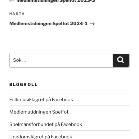
Medlemstidningen Spelfot 2023-3
Nästa
NÄSTA
inlägg
Medlemstidningen Spelfot 2024-1
Sök
Sök
efter:
BLOGROLL
Folkmusiklägret på Facebook
Medlemstidningen Spelfot
Spelmansförbundet på Facebook
Ungdomslägret på Facebook