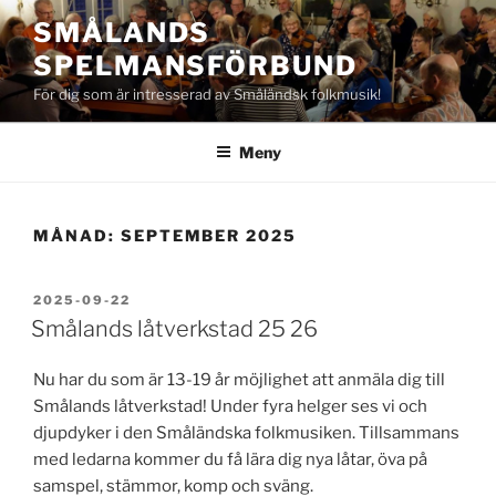
Hoppa
SMÅLANDS
till
SPELMANSFÖRBUND
innehåll
För dig som är intresserad av Småländsk folkmusik!
Meny
MÅNAD:
SEPTEMBER 2025
PUBLICERAT
2025-09-22
Smålands låtverkstad 25 26
Nu har du som är 13-19 år möjlighet att anmäla dig till
Smålands låtverkstad! Under fyra helger ses vi och
djupdyker i den Småländska folkmusiken. Tillsammans
med ledarna kommer du få lära dig nya låtar, öva på
samspel, stämmor, komp och sväng.