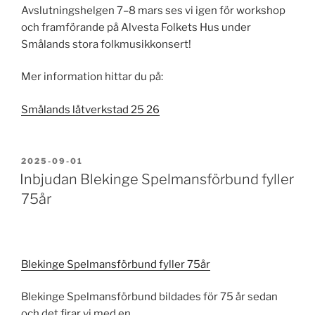
Avslutningshelgen 7–8 mars ses vi igen för workshop
och framförande på Alvesta Folkets Hus under
Smålands stora folkmusikkonsert!
Mer information hittar du på:
Smålands låtverkstad 25 26
PUBLICERAT
2025-09-01
Inbjudan Blekinge Spelmansförbund fyller
75år
Blekinge Spelmansförbund fyller 75år
Blekinge Spelmansförbund bildades för 75 år sedan
och det firar vi med en