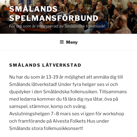
Hoppa
SMÅLANDS
till
SPELMANSFÖRBUND
innehåll
För dig som är intresserad av Småländsk folkmusik!
Meny
SMÅLANDS LÅTVERKSTAD
Nu har du som är 13-19 år möjlighet att anmäla dig till
Smålands låtverkstad! Under fyra helger ses vi och
djupdyker i den Småländska folkmusiken. Tillsammans
med ledarna kommer du få lära dig nya låtar, öva på
samspel, stämmor, komp och sväng.
Avslutningshelgen 7–8 mars ses vi igen för workshop
och framförande på Alvesta Folkets Hus under
Smålands stora folkmusikkonsert!