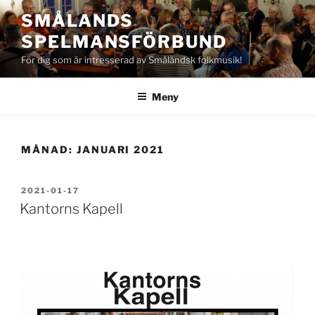
Hoppa
SMÅLANDS
till
SPELMANSFÖRBUND
innehåll
För dig som är intresserad av Småländsk folkmusik!
Meny
MÅNAD:
JANUARI 2021
PUBLICERAT
2021-01-17
Kantorns Kapell