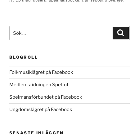
Ny CD med musik ur spelmansböcker från sydöstra Sverige.
Sök
Sök
efter:
BLOGROLL
Folkmusiklägret på Facebook
Medlemstidningen Spelfot
Spelmansförbundet på Facebook
Ungdomslägret på Facebook
SENASTE INLÄGGEN