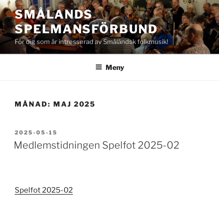
Hoppa
SMÅLANDS
till
SPELMANSFÖRBUND
innehåll
För dig som är intresserad av Småländsk folkmusik!
Meny
MÅNAD:
MAJ 2025
PUBLICERAT
2025-05-15
Medlemstidningen Spelfot 2025-02
Spelfot 2025-02