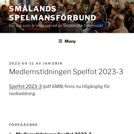
Hoppa
SMÅLANDS
till
SPELMANSFÖRBUND
innehåll
För dig som är intresserad av Småländsk folkmusik!
Meny
PUBLICERAT
2023-09-11
AV
JAN ERIK
Medlemstidningen Spelfot 2023-3
Spelfot 2023-3
(pdf 6MB) finns nu tillgänglig för
nedladdning
Inläggsnavigering
Föregående
FÖREGÅENDE
inlägg