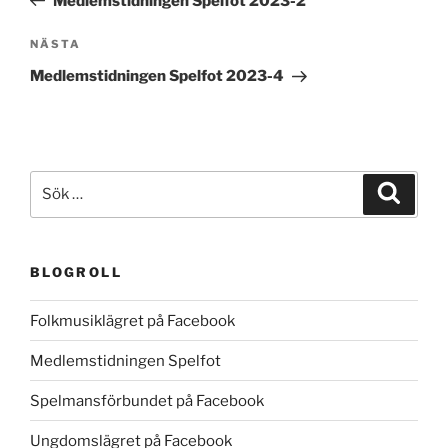
Medlemstidningen Spelfot 2023-2
Nästa
NÄSTA
inlägg
Medlemstidningen Spelfot 2023-4
Sök
Sök
efter:
BLOGROLL
Folkmusiklägret på Facebook
Medlemstidningen Spelfot
Spelmansförbundet på Facebook
Ungdomslägret på Facebook