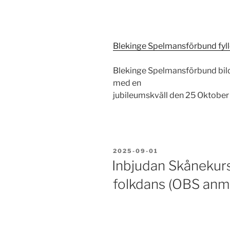
Blekinge Spelmansförbund fyll
Blekinge Spelmansförbund bilda
med en
jubileumskväll den 25 Oktober 
PUBLICERAT
2025-09-01
Inbjudan Skånekurs
folkdans (OBS anm.