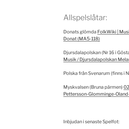
Allspelslåtar:
Donats glömda
FolkWiki | Mus
Donat (MA5-118)
Djursdalapolskan (Nr 16 i Gös
Musik / Djursdalapolskan Mela
Polska från Svenarum (finns i N
Myskvalsen (Bruna pärmen)
02
Pettersson-Glomminge-Oland-
Inbjudan i senaste Spelfot: