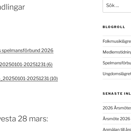
Sök
dlingar
efter:
BLOGROLL
Folkmusiklägre
s spelmansförbund 2026
Medlemstidnin
Spelmansförbu
20250101-20251231 (6)
Ungdomslägret
5_20250101-20251231 (10)
SENASTE IN
2026 Årsmötes
esta 28 mars:
Årsmöte 2026 i 
Anmälan till år