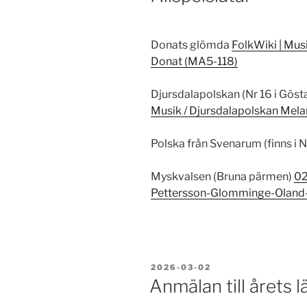
Donats glömda
FolkWiki | Mus
Donat (MA5-118)
Djursdalapolskan (Nr 16 i Gös
Musik / Djursdalapolskan Mela
Polska från Svenarum (finns i N
Myskvalsen (Bruna pärmen)
02
Pettersson-Glomminge-Oland-
PUBLICERAT
2026-03-02
Anmälan till årets 