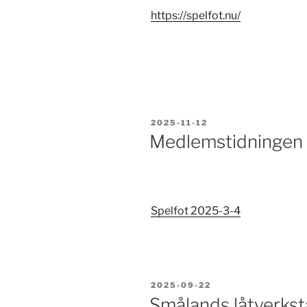
https://spelfot.nu/
PUBLICERAT
2025-11-12
Medlemstidningen 
Spelfot 2025-3-4
PUBLICERAT
2025-09-22
Smålands låtverks