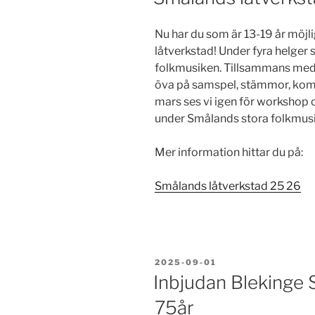
Nu har du som är 13-19 år möjli
låtverkstad! Under fyra helger
folkmusiken. Tillsammans med l
öva på samspel, stämmor, kom
mars ses vi igen för workshop
under Smålands stora folkmus
Mer information hittar du på:
Smålands låtverkstad 25 26
PUBLICERAT
2025-09-01
Inbjudan Blekinge 
75år