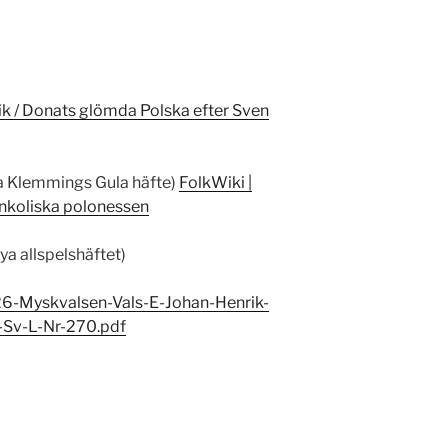
ik / Donats glömda Polska efter Sven
ta Klemmings Gula häfte)
FolkWiki |
nkoliska polonessen
ya allspelshäftet)
6-Myskvalsen-Vals-E-Johan-Henrik-
Sv-L-Nr-270.pdf