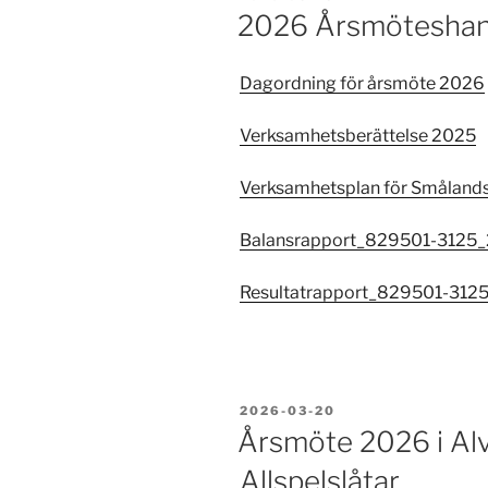
2026 Årsmöteshan
Dagordning för årsmöte 2026
Verksamhetsberättelse 2025
Verksamhetsplan för Småland
Balansrapport_829501-3125_
Resultatrapport_829501-312
PUBLICERAT
2026-03-20
Årsmöte 2026 i Alv
Allspelslåtar