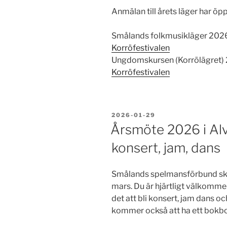
Anmälan till årets läger har öp
Smålands folkmusikläger 202
Korröfestivalen
Ungdomskursen (Korrölägret)
Korröfestivalen
PUBLICERAT
2026-01-29
Årsmöte 2026 i Al
konsert, jam, dans
Smålands spelmansförbund ska 
mars. Du är hjärtligt välkomme
det att bli konsert, jam dans oc
kommer också att ha ett bokbo