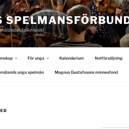
S SPELMANSFÖRBUN
 Småländsk folkmusik!
emskap
För unga
Kalendarium
Notförsäljning
målands unga spelmän
Magnus Gustafssons minnesfond
ZED