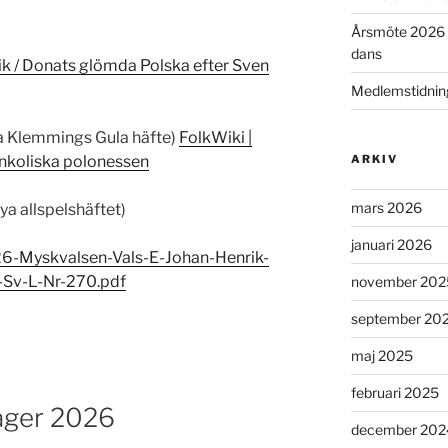
Årsmöte 2026 i
dans
ik / Donats glömda Polska efter Sven
Medlemstidnin
ta Klemmings Gula häfte)
FolkWiki |
nkoliska polonessen
ARKIV
mars 2026
ya allspelshäftet)
januari 2026
6-Myskvalsen-Vals-E-Johan-Henrik-
Sv-L-Nr-270.pdf
november 202
september 20
maj 2025
februari 2025
läger 2026
december 202