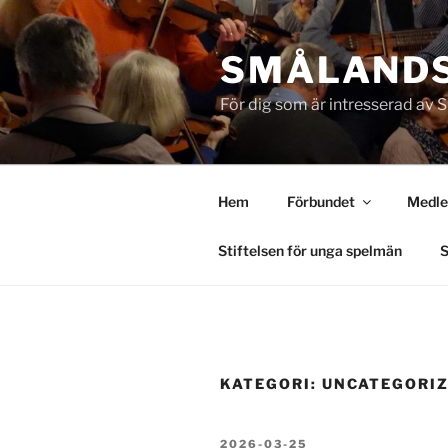
Hoppa
till
SMÅLAND
innehåll
För dig som är intresserad av
Hem
Förbundet
Medl
Stiftelsen för unga spelmän
S
KATEGORI:
UNCATEGORI
PUBLICERAT
2026-03-25