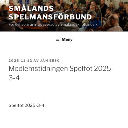
Hoppa
SMÅLANDS
till
SPELMANSFÖRBUND
innehåll
För dig som är intresserad av Småländsk folkmusik!
Meny
PUBLICERAT
2025-11-12
AV
JAN ERIK
Medlemstidningen Spelfot 2025-
3-4
Spelfot 2025-3-4