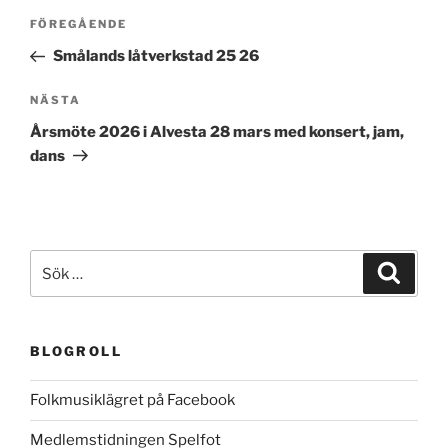
Inläggsnavigering
Föregående
FÖREGÅENDE
inlägg
Smålands låtverkstad 25 26
Nästa
NÄSTA
inlägg
Årsmöte 2026 i Alvesta 28 mars med konsert, jam,
dans
Sök
Sök
efter:
BLOGROLL
Folkmusiklägret på Facebook
Medlemstidningen Spelfot