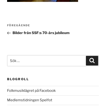
Inläggsnavigering
Föregående
FÖREGÅENDE
inlägg
Bilder från SSF:s 70-års jubileum
Sök
Sök
efter:
BLOGROLL
Folkmusiklägret på Facebook
Medlemstidningen Spelfot