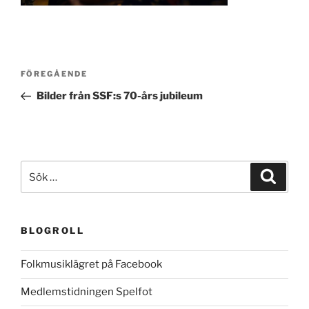
Inläggsnavigering
Föregående
FÖREGÅENDE
inlägg
Bilder från SSF:s 70-års jubileum
Sök
Sök
efter:
BLOGROLL
Folkmusiklägret på Facebook
Medlemstidningen Spelfot