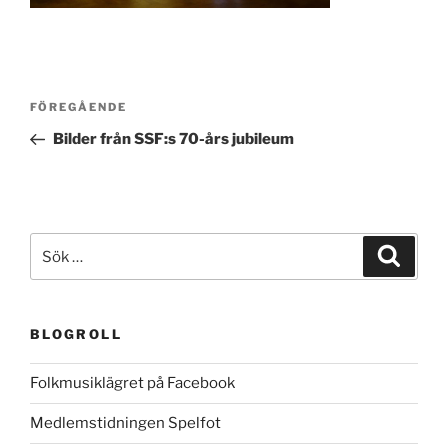
Inläggsnavigering
Föregående
FÖREGÅENDE
inlägg
Bilder från SSF:s 70-års jubileum
Sök
Sök
efter:
BLOGROLL
Folkmusiklägret på Facebook
Medlemstidningen Spelfot