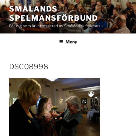
Hoppa
SMÅLANDS
till
SPELMANSFÖRBUND
innehåll
För dig som är intresserad av Småländsk folkmusik!
Meny
DSC08998