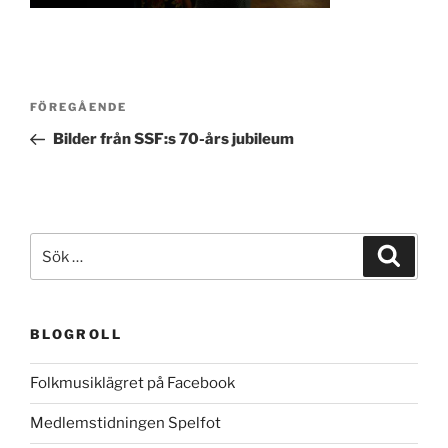
Inläggsnavigering
Föregående
FÖREGÅENDE
inlägg
Bilder från SSF:s 70-års jubileum
Sök
Sök
efter:
BLOGROLL
Folkmusiklägret på Facebook
Medlemstidningen Spelfot