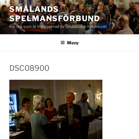
Hoppa
SMÅLANDS
till
SPELMANSFÖRBUND
innehåll
För dig som är intresserad av Småländsk folkmusik!
Meny
DSC08900