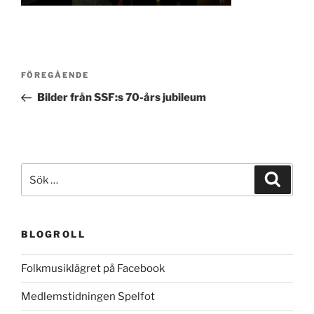
Inläggsnavigering
Föregående
FÖREGÅENDE
inlägg
Bilder från SSF:s 70-års jubileum
Sök
Sök
efter:
BLOGROLL
Folkmusiklägret på Facebook
Medlemstidningen Spelfot