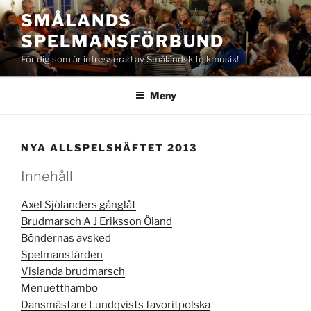
Hoppa
SMÅLANDS
till
SPELMANSFÖRBUND
innehåll
För dig som är intresserad av Småländsk folkmusik!
Meny
NYA ALLSPELSHÄFTET 2013
Innehåll
Axel Sjölanders gånglåt
Brudmarsch A J Eriksson Öland
Böndernas avsked
Spelmansfärden
Vislanda brudmarsch
Menuetthambo
Dansmästare Lundqvists favoritpolska